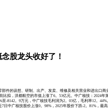
概念股龙头收好了！
件的设想、研制、出产、发卖、维修及相关营业和进出口商业
卖日前比拟，洪都航空的市值上涨了6。53亿元。中广核技：2024年
07。38%至-8142。9万元，中广核技毛利润为2。03亿，毛利率
广核技股价上涨0。98%，2025年股价下跌-2。81%，最高价