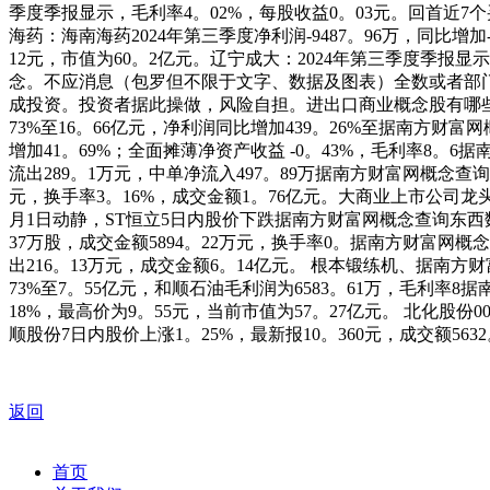
季度季报显示，毛利率4。02%，每股收益0。03元。回首近7个
海药：海南海药2024年第三季度净利润-9487。96万，同比增加-
12元，市值为60。2亿元。辽宁成大：2024年第三季度季报显
念。不应消息（包罗但不限于文字、数据及图表）全数或者部
成投资。投资者据此操做，风险自担。进出口商业概念股有哪些？
73%至16。66亿元，净利润同比增加439。26%至据南方财富
增加41。69%；全面摊薄净资产收益 -0。43%，毛利率8。
流出289。1万元，中单净流入497。89万据南方财富网概念查询
元，换手率3。16%，成交金额1。76亿元。大商业上市公司
月1日动静，ST恒立5日内股价下跌据南方财富网概念查询东西数
37万股，成交金额5894。22万元，换手率0。据南方财富网概念
出216。13万元，成交金额6。14亿元。 根本锻练机、据南方
73%至7。55亿元，和顺石油毛利润为6583。61万，毛利率8
18%，最高价为9。55元，当前市值为57。27亿元。 北化股份
顺股份7日内股价上涨1。25%，最新报10。360元，成交额563
返回
首页