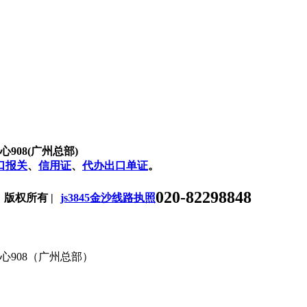
08(广州总部)
口报关
、
信用证
、
代办出口单证
。
020-82298848
司 版权所有 |
js3845金沙线路执照
908（广州总部）