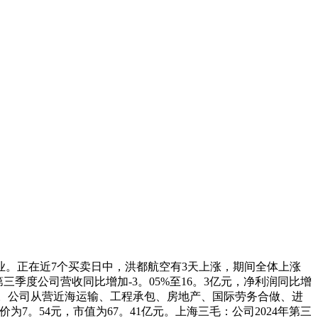
。正在近7个买卖日中，洪都航空有3天上涨，期间全体上涨
第三季度公司营收同比增加-3。05%至16。3亿元，净利润同比增
12。44%。公司从营近海运输、工程承包、房地产、国际劳务合做、进
为7。54元，市值为67。41亿元。上海三毛：公司2024年第三