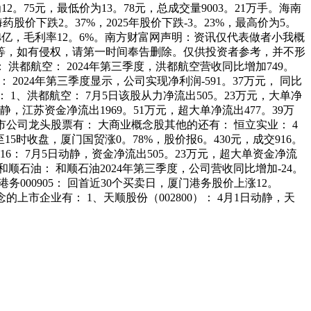
。75元，最低价为13。78元，总成交量9003。21万手。海南
海药股价下跌2。37%，2025年股价下跌-3。23%，最高价为5。
。64亿，毛利率12。6%。南方财富网声明：资讯仅代表做者小我概
等，如有侵权，请第一时间奉告删除。仅供投资者参考，并不形
都航空： 2024年第三季度，洪都航空营收同比增加749。
 2024年第三季度显示，公司实现净利润-591。37万元， 同比
 1、洪都航空： 7月5日该股从力净流出505。23万元，大单净
静，江苏资金净流出1969。51万元，超大单净流出477。39万
公司龙头股票有： 大商业概念股其他的还有： 恒立实业： 4
时收盘，厦门国贸涨0。78%，股价报6。430元，成交916。
16： 7月5日动静，资金净流出505。23万元，超大单资金净流
和顺石油： 和顺石油2024年第三季度，公司营收同比增加-24。
务000905： 回首近30个买卖日，厦门港务股价上涨12。
的上市企业有： 1、天顺股份（002800）： 4月1日动静，天